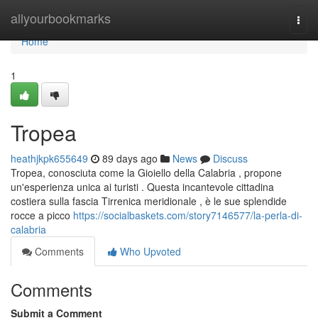
Home
allyourbookmarks
Togg
navi
Home
1
Tropea
heathjkpk655649
89 days ago
News
Discuss
Tropea, conosciuta come la Gioiello della Calabria , propone
un'esperienza unica ai turisti . Questa incantevole cittadina
costiera sulla fascia Tirrenica meridionale , è le sue splendide
rocce a picco
https://socialbaskets.com/story7146577/la-perla-di-
calabria
Comments
Who Upvoted
Comments
Submit a Comment