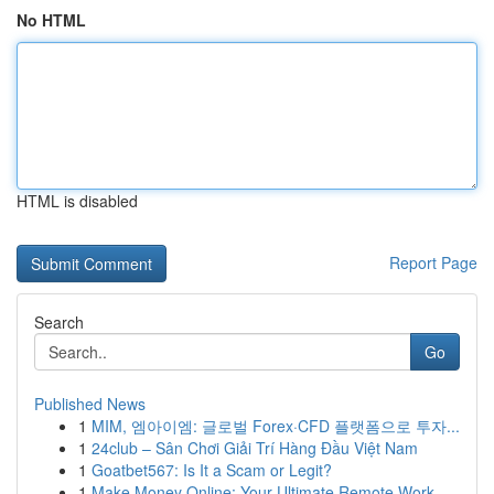
No HTML
HTML is disabled
Report Page
Search
Go
Published News
1
MIM, 엠아이엠: 글로벌 Forex·CFD 플랫폼으로 투자...
1
24club – Sân Chơi Giải Trí Hàng Đầu Việt Nam
1
Goatbet567: Is It a Scam or Legit?
1
Make Money Online: Your Ultimate Remote Work