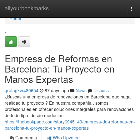
Home
allyourbookmarks
Togg
navi
Home
1
Empresa de Reformas en
Barcelona: Tu Proyecto en
Manos Expertas
gretagkvr480654
87 days ago
News
Discuss
¿Buscas una empresa de renovaciones en Barcelona que haga
realidad tu proyecto ? En nuestra compañía , somos
profesionales en ofrecer soluciones integrales para renovaciones
de todo tipo: desde modestas
https://thebookpage.com/story6945149/empresa-de-reformas-en-
barcelona-tu-proyecto-en-manos-expertas
Comments
Who Upvoted