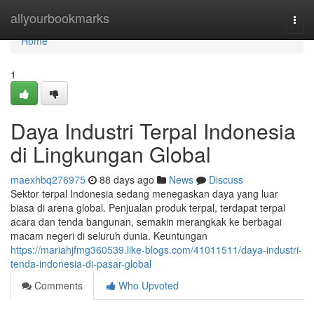
Home
allyourbookmarks
Togg
navi
Home
1
Daya Industri Terpal Indonesia
di Lingkungan Global
maexhbq276975
88 days ago
News
Discuss
Sektor terpal Indonesia sedang menegaskan daya yang luar
biasa di arena global. Penjualan produk terpal, terdapat terpal
acara dan tenda bangunan, semakin merangkak ke berbagai
macam negeri di seluruh dunia. Keuntungan
https://mariahjfmg360539.like-blogs.com/41011511/daya-industri-
tenda-indonesia-di-pasar-global
Comments
Who Upvoted