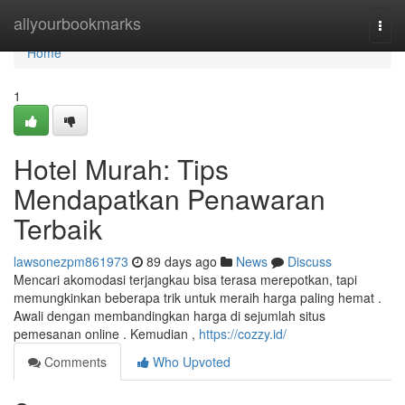
Home
allyourbookmarks
Togg
navi
Home
1
Hotel Murah: Tips
Mendapatkan Penawaran
Terbaik
lawsonezpm861973
89 days ago
News
Discuss
Mencari akomodasi terjangkau bisa terasa merepotkan, tapi
memungkinkan beberapa trik untuk meraih harga paling hemat .
Awali dengan membandingkan harga di sejumlah situs
pemesanan online . Kemudian ,
https://cozzy.id/
Comments
Who Upvoted