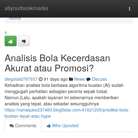
Home
allyourbookmarks
Togg
navi
Home
1
Analisis Bola Kecerdasan
Akurat atau Promosi?
diegotatd797937
91 days ago
News
Discuss
Kehadiran analisis bola berbasis algoritma buatan (AI) sudah
menggugah perhatian sebagian pecinta sepak futsal.
Namun,|Lalu, apakah layanan ini sebenarnya memberikan
analisis yang tepat, atau sekadar sesungguhnya
https://nanaquko237460.blog5star.com/41621205/prediksi-bola-
buatan-tepat-atau-hype
Comments
Who Upvoted