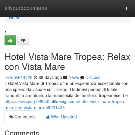
Home
allyourbookmarks
Togg
navi
Home
1
Hotel Vista Mare Tropea: Relax
con Vista Mare
loriluhv614726
88 days ago
News
Discuss
Il Hotel Vista Mare di Tropea offre un'esperienza eccezionale con
una splendida visuale sul Tirreno. Godetevi periodi di totale
tranquillità ammirando la maestosità del territorio tropeanese. Le
https://lewisqlag196940.alltdesign.com/hotel-vista-mare-tropea-
relax-con-vista-mare-59921423
Comments
Who Upvoted
Comments