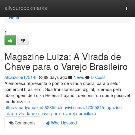
Home
allyourbookmarks
Togg
navi
Home
1
Magazine Luiza: A Virada de
Chave para o Varejo Brasileiro
aliciazsoe175145
89 days ago
News
Discuss
A empresa representa o ponto de virada crucial para o setor
comercial brasileiro . Sua transformação digital, liderada pela
abordagem de Luiza Helena Trajano , demonstrou que é possível
modernizar a
https://mariyahqtxm262355.blogvivi.com/41705581/magazine-
luiza-a-virada-de-chave-para-o-varejo-brasileiro
Comments
Who Upvoted