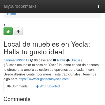
Home
allyourbookmarks
Togg
navi
Home
1
Local de muebles en Yecla:
Halla tu gusto ideal
hannaajfk368412
88 days ago
News
Discuss
¿Buscas amueblar tu casa en Yecla? Nuestra tienda de enseres
te ofrece una amplia selección de opciones para cada rincón.
Desde diseños contemporáneos hasta tradicionales , tenemos
algo para
https://www.origensofasyecla.com/
Comments
Who Upvoted
Comments