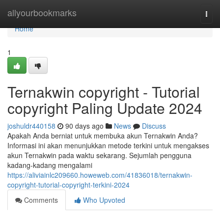
Home
allyourbookmarks
Togg
navi
Home
1
Ternakwin copyright - Tutorial
copyright Paling Update 2024
joshuldr440158
90 days ago
News
Discuss
Apakah Anda berniat untuk membuka akun Ternakwin Anda?
Informasi ini akan menunjukkan metode terkini untuk mengakses
akun Ternakwin pada waktu sekarang. Sejumlah pengguna
kadang-kadang mengalami
https://aliviainlc209660.howeweb.com/41836018/ternakwin-
copyright-tutorial-copyright-terkini-2024
Comments
Who Upvoted