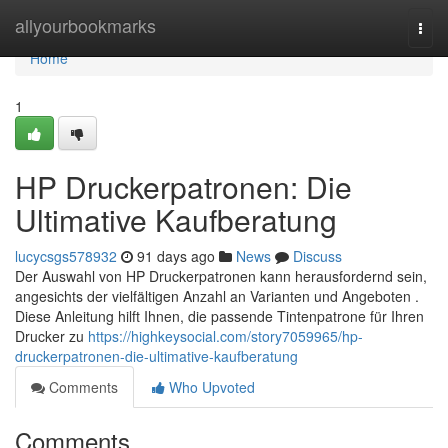
Home
allyourbookmarks
Togg
navi
Home
1
HP Druckerpatronen: Die
Ultimative Kaufberatung
lucycsgs578932
91 days ago
News
Discuss
Der Auswahl von HP Druckerpatronen kann herausfordernd sein,
angesichts der vielfältigen Anzahl an Varianten und Angeboten .
Diese Anleitung hilft Ihnen, die passende Tintenpatrone für Ihren
Drucker zu
https://highkeysocial.com/story7059965/hp-
druckerpatronen-die-ultimative-kaufberatung
Comments
Who Upvoted
Comments