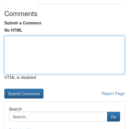
Comments
Submit a Comment
No HTML
HTML is disabled
Report Page
Search
Go