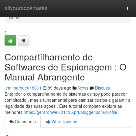
Home
allyourbookmarks
Togg
navi
Home
1
Compartilhamento de
Softwares de Espionagem : O
Manual Abrangente
jemimafhue048861
89 days ago
News
Discuss
Entender o compartilhamento de sistemas de spy pode parecer
complicado , mas é fundamental para otimizar custos e garantir a
legalidade das suas ações . Este tutorial completo explora as
melhores
https://gerardhwei601435.prublogger.com/profile
Comments
Who Upvoted