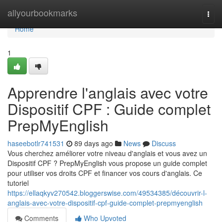
Home
allyourbookmarks
Togg
navi
Home
1
Apprendre l'anglais avec votre
Dispositif CPF : Guide complet
PrepMyEnglish
haseebotlr741531
89 days ago
News
Discuss
Vous cherchez améliorer votre niveau d'anglais et vous avez un
Dispositif CPF ? PrepMyEnglish vous propose un guide complet
pour utiliser vos droits CPF et financer vos cours d'anglais. Ce
tutoriel
https://ellaqkyv270542.bloggerswise.com/49534385/découvrir-l-
anglais-avec-votre-dispositif-cpf-guide-complet-prepmyenglish
Comments
Who Upvoted