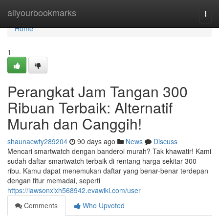
Home
allyourbookmarks
Togg
navi
Home
1
Perangkat Jam Tangan 300
Ribuan Terbaik: Alternatif
Murah dan Canggih!
shaunacwfy289204
90 days ago
News
Discuss
Mencari smartwatch dengan banderol murah? Tak khawatir! Kami
sudah daftar smartwatch terbaik di rentang harga sekitar 300
ribu. Kamu dapat menemukan daftar yang benar-benar terdepan
dengan fitur memadai, seperti
https://lawsonxixh568942.evawiki.com/user
Comments
Who Upvoted