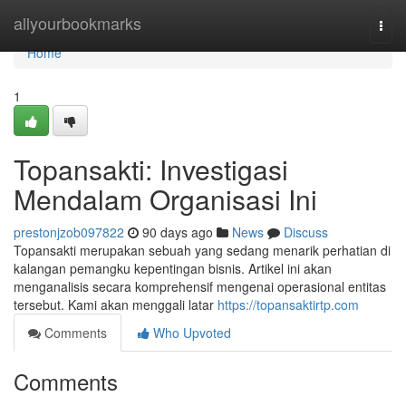
Home
allyourbookmarks
Togg
navi
Home
1
Topansakti: Investigasi
Mendalam Organisasi Ini
prestonjzob097822
90 days ago
News
Discuss
Topansakti merupakan sebuah yang sedang menarik perhatian di
kalangan pemangku kepentingan bisnis. Artikel ini akan
menganalisis secara komprehensif mengenai operasional entitas
tersebut. Kami akan menggali latar
https://topansaktirtp.com
Comments
Who Upvoted
Comments