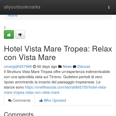
Home
allyourbookmarks
Togg
navi
Home
1
Hotel Vista Mare Tropea: Relax
con Vista Mare
umargqlh937989
90 days ago
News
Discuss
Il Struttura Vista Mare Tropea offre un'esperienza indimenticabile
con una splendida vista sul Tirreno. Godetevi periodi di vero
riposo ammirando la incanto del paesaggio tropeanese. Le
stanze sono
https://onelifesocial.com/story6893755/hotel-vista-
mare-tropea-relax-con-vista-mare
Comments
Who Upvoted
Comments