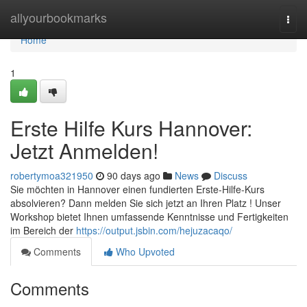
Home
allyourbookmarks
Togg
navi
Home
1
Erste Hilfe Kurs Hannover:
Jetzt Anmelden!
robertymoa321950
90 days ago
News
Discuss
Sie möchten in Hannover einen fundierten Erste-Hilfe-Kurs
absolvieren? Dann melden Sie sich jetzt an Ihren Platz ! Unser
Workshop bietet Ihnen umfassende Kenntnisse und Fertigkeiten
im Bereich der
https://output.jsbin.com/hejuzacaqo/
Comments
Who Upvoted
Comments