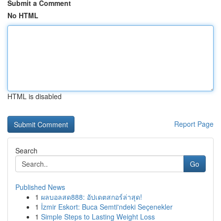
Submit a Comment
No HTML
HTML is disabled
Report Page
Search
Go
Published News
1
ผลบอลสด888: อัปเดตสกอร์ล่าสุด!
1
İzmir Eskort: Buca Semti'ndeki Seçenekler
1
Simple Steps to Lasting Weight Loss