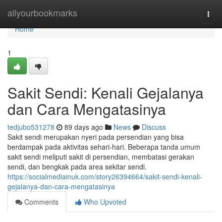
Home
allyourbookmarks
Togg
navi
Home
1
Sakit Sendi: Kenali Gejalanya
dan Cara Mengatasinya
tedjubo531278
89 days ago
News
Discuss
Sakit sendi merupakan nyeri pada persendian yang bisa
berdampak pada aktivitas sehari-hari. Beberapa tanda umum
sakit sendi meliputi sakit di persendian, membatasi gerakan
sendi, dan bengkak pada area sekitar sendi.
https://socialmediainuk.com/story26394664/sakit-sendi-kenali-
gejalanya-dan-cara-mengatasinya
Comments
Who Upvoted