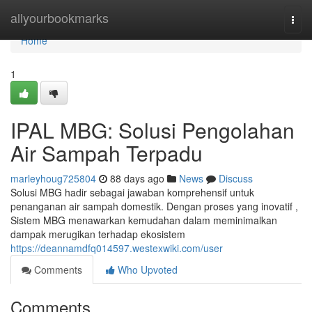
Home
allyourbookmarks
Togg
navi
Home
1
IPAL MBG: Solusi Pengolahan
Air Sampah Terpadu
marleyhoug725804
88 days ago
News
Discuss
Solusi MBG hadir sebagai jawaban komprehensif untuk
penanganan air sampah domestik. Dengan proses yang inovatif ,
Sistem MBG menawarkan kemudahan dalam meminimalkan
dampak merugikan terhadap ekosistem
https://deannamdfq014597.westexwiki.com/user
Comments
Who Upvoted
Comments