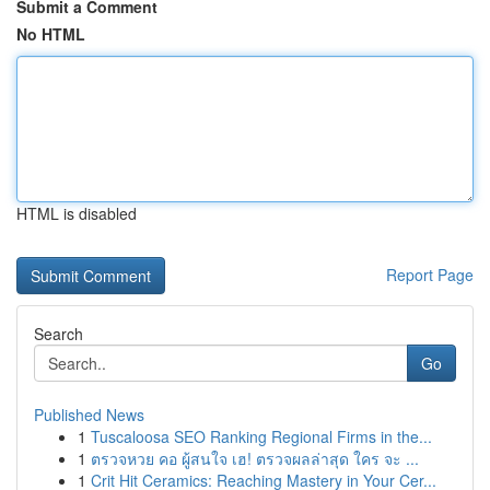
Submit a Comment
No HTML
HTML is disabled
Report Page
Search
Go
Published News
1
Tuscaloosa SEO Ranking Regional Firms in the...
1
ตรวจหวย คอ ผู้สนใจ เฮ! ตรวจผลล่าสุด ใคร จะ ...
1
Crit Hit Ceramics: Reaching Mastery in Your Cer...