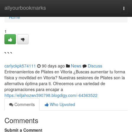
Home
allyourbookmarks
Togg
navi
Home
1
```
carlyckpk574111
90 days ago
News
Discuss
Entrenamientos de Pilates en Vitoria ¿Buscas aumentar tu forma
física y movilidad en Vitoria? Nuestras sesiones de Pilates son la
alternativa óptima para ti. Ofrecemos una variedad de
programaciones para encajar a
https://elijahozwv390798.blogdigy.com/-64363522
Comments
Who Upvoted
Comments
Submit a Comment