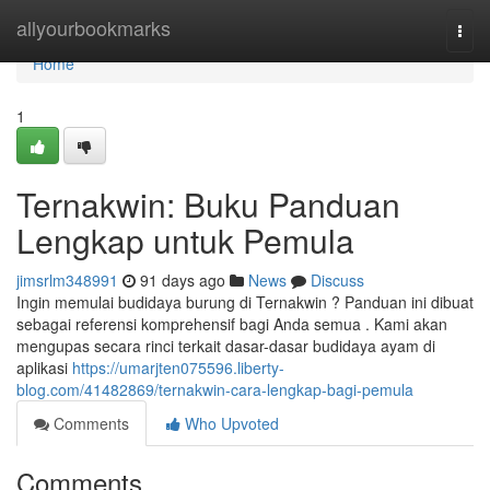
Home
allyourbookmarks
Togg
navi
Home
1
Ternakwin: Buku Panduan
Lengkap untuk Pemula
jimsrlm348991
91 days ago
News
Discuss
Ingin memulai budidaya burung di Ternakwin ? Panduan ini dibuat
sebagai referensi komprehensif bagi Anda semua . Kami akan
mengupas secara rinci terkait dasar-dasar budidaya ayam di
aplikasi
https://umarjten075596.liberty-
blog.com/41482869/ternakwin-cara-lengkap-bagi-pemula
Comments
Who Upvoted
Comments