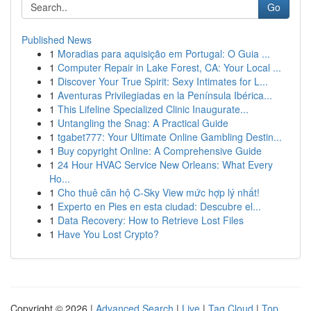
Go
Published News
1
Moradias para aquisição em Portugal: O Guia ...
1
Computer Repair in Lake Forest, CA: Your Local ...
1
Discover Your True Spirit: Sexy Intimates for L...
1
Aventuras Privilegiadas en la Península Ibérica...
1
This Lifeline Specialized Clinic Inaugurate...
1
Untangling the Snag: A Practical Guide
1
tgabet777: Your Ultimate Online Gambling Destin...
1
Buy copyright Online: A Comprehensive Guide
1
24 Hour HVAC Service New Orleans: What Every
Ho...
1
Cho thuê căn hộ C-Sky View mức hợp lý nhất!
1
Experto en Pies en esta ciudad: Descubre el...
1
Data Recovery: How to Retrieve Lost Files
1
Have You Lost Crypto?
Copyright © 2026 |
Advanced Search
|
Live
|
Tag Cloud
|
Top