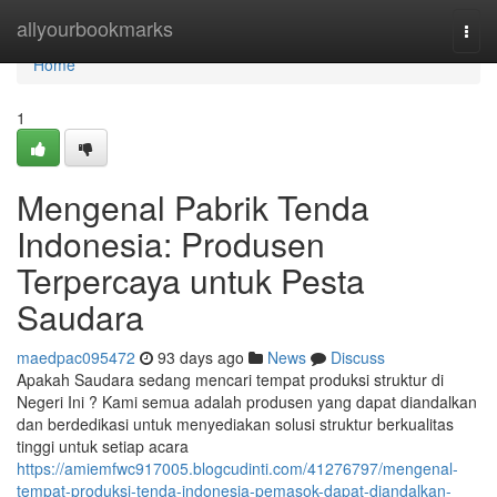
Home
allyourbookmarks
Togg
navi
Home
1
Mengenal Pabrik Tenda
Indonesia: Produsen
Terpercaya untuk Pesta
Saudara
maedpac095472
93 days ago
News
Discuss
Apakah Saudara sedang mencari tempat produksi struktur di
Negeri Ini ? Kami semua adalah produsen yang dapat diandalkan
dan berdedikasi untuk menyediakan solusi struktur berkualitas
tinggi untuk setiap acara
https://amiemfwc917005.blogcudinti.com/41276797/mengenal-
tempat-produksi-tenda-indonesia-pemasok-dapat-diandalkan-