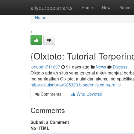
Home
allyourbookmarks
Home
New
Submit
Home
1
{Olxtoto: Tutorial Terperi
loriuogh711697
91 days ago
News
Discuss
Olxtoto adalah situs yang terkenal untuk menjual berba
memanfaatkan Olxtoto, mulai dari akuns, mempublikasik
https://louisebraw625323.blogdemls.com/profile
Comments
Who Upvoted
Comments
Submit a Comment
No HTML