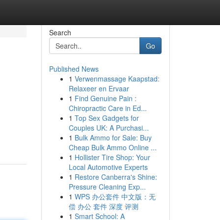
Search
Go
Published News
1
Verwenmassage Kaapstad:
Relaxeer en Ervaar
1
Find Genuine Pain :
Chiropractic Care in Ed...
1
Top Sex Gadgets for
Couples UK: A Purchasi...
1
Bulk Ammo for Sale: Buy
Cheap Bulk Ammo Online ...
1
Hollister Tire Shop: Your
Local Automotive Experts
1
Restore Canberra's Shine:
Pressure Cleaning Exp...
1
WPS 办公套件 中文版：无
偿 办公 套件 深度 评测
1
Smart School: A