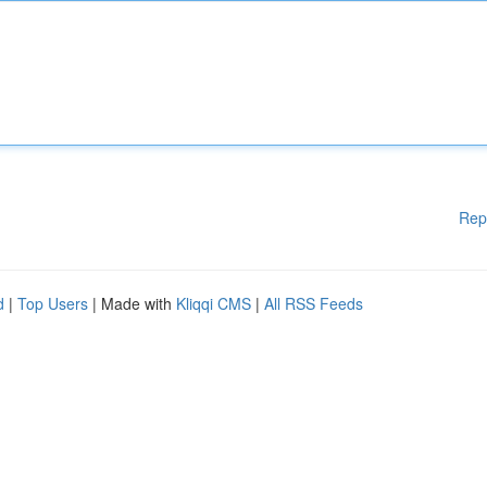
Rep
d
|
Top Users
| Made with
Kliqqi CMS
|
All RSS Feeds