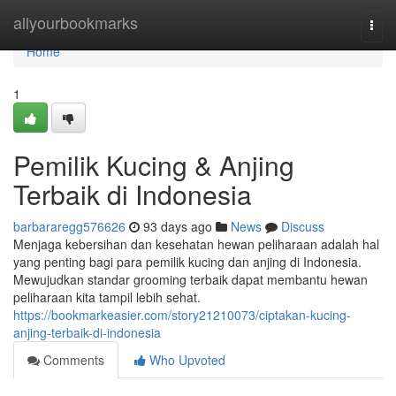
Home
allyourbookmarks
Togg
navi
Home
1
Pemilik Kucing & Anjing
Terbaik di Indonesia
barbararegg576626
93 days ago
News
Discuss
Menjaga kebersihan dan kesehatan hewan peliharaan adalah hal
yang penting bagi para pemilik kucing dan anjing di Indonesia.
Mewujudkan standar grooming terbaik dapat membantu hewan
peliharaan kita tampil lebih sehat.
https://bookmarkeasier.com/story21210073/ciptakan-kucing-
anjing-terbaik-di-indonesia
Comments
Who Upvoted