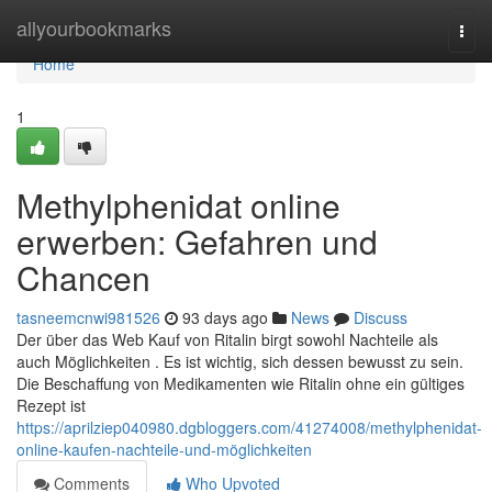
Home
allyourbookmarks
Togg
navi
Home
1
Methylphenidat online
erwerben: Gefahren und
Chancen
tasneemcnwi981526
93 days ago
News
Discuss
Der über das Web Kauf von Ritalin birgt sowohl Nachteile als
auch Möglichkeiten . Es ist wichtig, sich dessen bewusst zu sein.
Die Beschaffung von Medikamenten wie Ritalin ohne ein gültiges
Rezept ist
https://aprilziep040980.dgbloggers.com/41274008/methylphenidat-
online-kaufen-nachteile-und-möglichkeiten
Comments
Who Upvoted