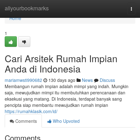
Home
allyourbookmarks
Togg
navi
Home
1
Cari Arsitek Rumah Impian
Anda di Indonesia
mariamwsti990682
130 days ago
News
Discuss
Membangun rumah impian adalah mimpi yang indah. Mungkin
saja, mewujudkan mimpi itu membutuhkan perencanaan dan
eksekusi yang matang. Di Indonesia, terdapat banyak sang
pencipta siap membantu mewujudkan rumah impian
https://rumahklasik.com/id/
Comments
Who Upvoted
Comments