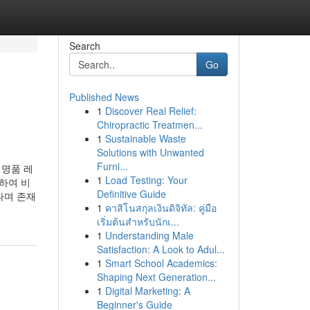
Search
Go
Published News
1
Discover Real Relief:
Chiropractic Treatmen...
1
Sustainable Waste
Solutions with Unwanted
Furni...
 명품 레
1
Load Testing: Your
하여 비
Definitive Guide
나며 존재
1
คาสิโนสกุลเงินดิจิทัล: คู่มือ
เริ่มต้นสำหรับนักเ...
1
Understanding Male
Satisfaction: A Look to Adul...
1
Smart School Academics:
Shaping Next Generation...
1
Digital Marketing: A
Beginner's Guide