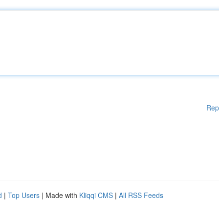
Rep
d
|
Top Users
| Made with
Kliqqi CMS
|
All RSS Feeds