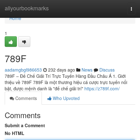
Home
allyourbookmarks
Togg
navi
Home
1
789F
aadamgbgl986653
232 days ago
News
Discuss
789F – Đế Chế Giải Trí Trực Tuyến Hàng Đầu Châu Á 1. Giới
thiệu về 789F 789F là một thương hiệu cá cược trực tuyến nổi
bật, được mệnh danh là "đế chế giải trí"
https://z789f.com/
Comments
Who Upvoted
Comments
Submit a Comment
No HTML