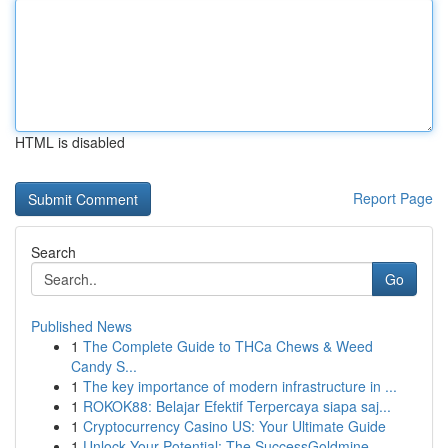
HTML is disabled
Report Page
Search
Go
Published News
1
The Complete Guide to THCa Chews & Weed
Candy S...
1
The key importance of modern infrastructure in ...
1
ROKOK88: Belajar Efektif Terpercaya siapa saj...
1
Cryptocurrency Casino US: Your Ultimate Guide
1
Unlock Your Potential: The SuccessGoldmine