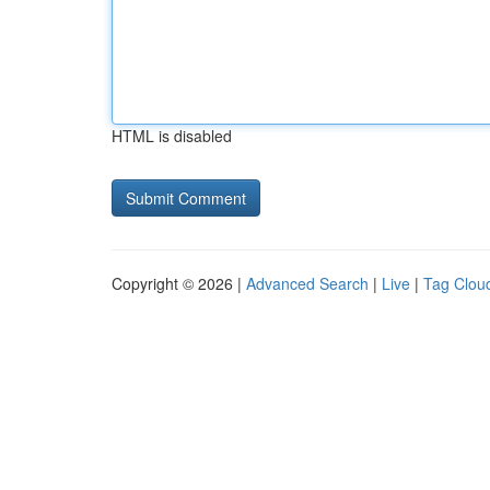
HTML is disabled
Copyright © 2026 |
Advanced Search
|
Live
|
Tag Clou