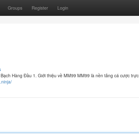
Groups
Register
Login
s
Bạch Hàng Đầu 1. Giới thiệu về MM99 MM99 là nền tảng cá cược trực
ninja/