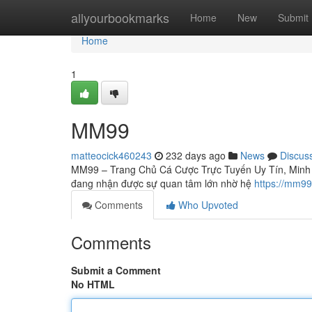
Home
allyourbookmarks
Home
New
Submit
Home
1
MM99
matteocick460243
232 days ago
News
Discus
MM99 – Trang Chủ Cá Cược Trực Tuyến Uy Tín, Minh 
đang nhận được sự quan tâm lớn nhờ hệ
https://mm99.
Comments
Who Upvoted
Comments
Submit a Comment
No HTML