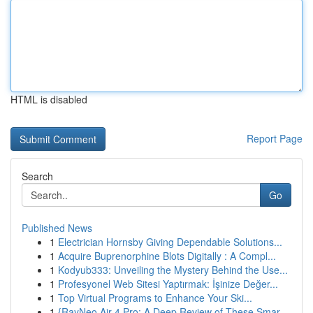
HTML is disabled
Report Page
Search
Go
Published News
1
Electrician Hornsby Giving Dependable Solutions...
1
Acquire Buprenorphine Blots Digitally : A Compl...
1
Kodyub333: Unveiling the Mystery Behind the Use...
1
Profesyonel Web Sitesi Yaptırmak: İşinize Değer...
1
Top Virtual Programs to Enhance Your Ski...
1
{RayNeo Air 4 Pro: A Deep Review of These Smar...