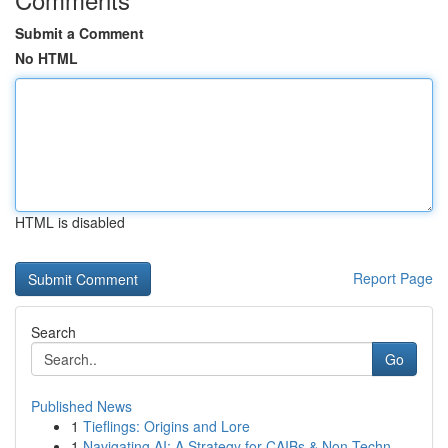
Submit a Comment
No HTML
HTML is disabled
Report Page
Search
Go
Published News
1
Tieflings: Origins and Lore
1
Navigating AI: A Strategy for CAIBs & Non-Techn...