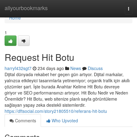
Home
allyourbookmarks
Togg
navi
Home
1
Request Hit Botu
harryf432sgt7
234 days ago
News
Discuss
Dijital dünyada rekabet her geçen gün artıyor. Dijital markalar,
yalnızca etkileyici tasarımlarla yetinemiyor; organik trafik için akıllı
çözümler şart. İşte burada Anahtar Kelime Hit Botu devreye
giriyor ve SEO performansınızı artırıyor. Hit Botu Nedir ve Neden
Önemlidir? Hit Botu, web sitenize planlı sayfa görüntüleme
sağlayan yapay zeka destekli sistemlerdir.
https://dftsocial.com/story21805510/referans-hit-botu
Comments
Who Upvoted
Comments