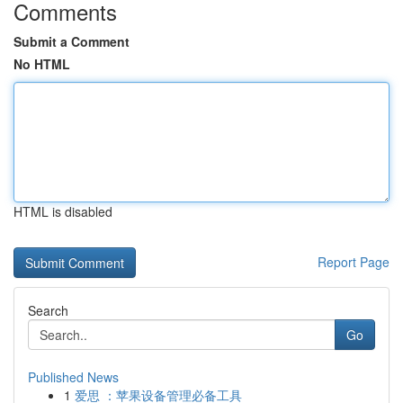
Comments
Submit a Comment
No HTML
HTML is disabled
Report Page
Search
Go
Published News
1
爱思 ：苹果设备管理必备工具