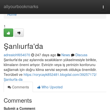
Home
allyourbookmarks
Togg
navi
Home
1
Şanlıurfa'da
adreaiohf654070
247 days ago
News
Discuss
Şanlıurfa'da yaz aylarında sıcaklıkların yükselmesiyle birlikte,
klimaların önemi artıyor. Evinizin veya iş yerinizin konforunu
sağlamak için doğru klima servisi seçmek oldukça önemlidir.
Tecrübeli ve
https://rorycayk852481.blogdal.com/39257172/
Şanlıurfa-da
Comments
Who Upvoted
Comments
Submit a Comment