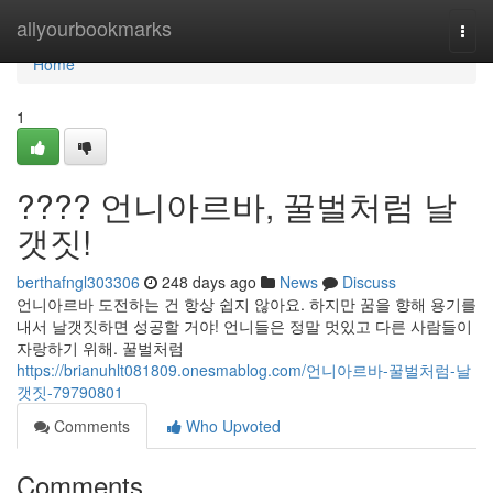
Home
allyourbookmarks
Togg
navi
Home
1
???? 언니아르바, 꿀벌처럼 날
갯짓!
berthafngl303306
248 days ago
News
Discuss
언니아르바 도전하는 건 항상 쉽지 않아요. 하지만 꿈을 향해 용기를
내서 날갯짓하면 성공할 거야! 언니들은 정말 멋있고 다른 사람들이
자랑하기 위해. 꿀벌처럼
https://brianuhlt081809.onesmablog.com/언니아르바-꿀벌처럼-날
갯짓-79790801
Comments
Who Upvoted
Comments