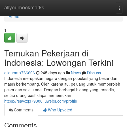
Home
allyourbookmarks
Togg
navi
Home
1
Temukan Pekerjaan di
Indonesia: Lowongan Terkini
allenemlx766606
245 days ago
News
Discuss
Indonesia merupakan negara dengan populasi yang besar dan
masih berkembang. Oleh karena itu, peluang untuk memperoleh
pekerjaan selalu ada. Dengan berbagai bidang yang tersedia,
setiap orang pasti dapat menemukan
https://rsavcxj379300.luwebs.com/profile
Comments
Who Upvoted
Comments