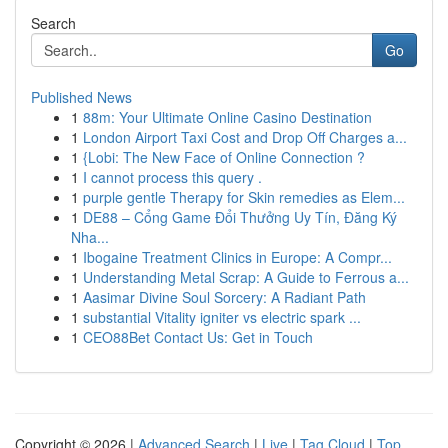
Search
Go
Published News
1
88m: Your Ultimate Online Casino Destination
1
London Airport Taxi Cost and Drop Off Charges a...
1
{Lobi: The New Face of Online Connection ?
1
I cannot process this query .
1
purple gentle Therapy for Skin remedies as Elem...
1
DE88 – Cổng Game Đổi Thưởng Uy Tín, Đăng Ký
Nha...
1
Ibogaine Treatment Clinics in Europe: A Compr...
1
Understanding Metal Scrap: A Guide to Ferrous a...
1
Aasimar Divine Soul Sorcery: A Radiant Path
1
substantial Vitality igniter vs electric spark ...
1
CEO88Bet Contact Us: Get in Touch
Copyright © 2026 |
Advanced Search
|
Live
|
Tag Cloud
|
Top