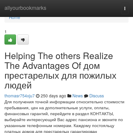
Home
allyourbookmarks
Togg
navi
Home
1
Helping The others Realize
The Advantages Of дом
престарелых для пожилых
людей
thomasr754xju7
250 days ago
News
Discuss
Для получения точной информации относительно стоимости
пребывания, цен на дополнительные услуги, оплаты,
финансовых гарантий, перейдите в раздел КОНТАКТЫ,
выбирайте интересующий Вас адрес пансиона и звоните по
указанным телефонным номерам. Каждому постояльцу
платных домов для престарелых гарантирован