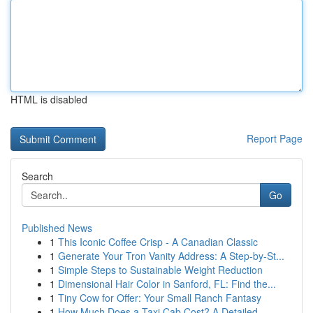
HTML is disabled
Report Page
Search
Go
Published News
1
This Iconic Coffee Crisp - A Canadian Classic
1
Generate Your Tron Vanity Address: A Step-by-St...
1
Simple Steps to Sustainable Weight Reduction
1
Dimensional Hair Color in Sanford, FL: Find the...
1
Tiny Cow for Offer: Your Small Ranch Fantasy
1
How Much Does a Taxi Cab Cost? A Detailed