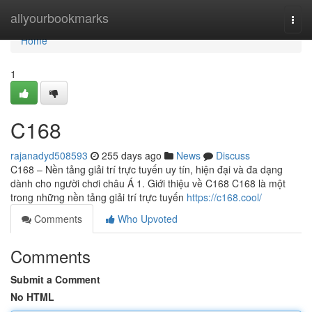
Home
allyourbookmarks
Togg
navi
Home
1
C168
rajanadyd508593
255 days ago
News
Discuss
C168 – Nền tảng giải trí trực tuyến uy tín, hiện đại và đa dạng
dành cho người chơi châu Á 1. Giới thiệu về C168 C168 là một
trong những nền tảng giải trí trực tuyến
https://c168.cool/
Comments
Who Upvoted
Comments
Submit a Comment
No HTML