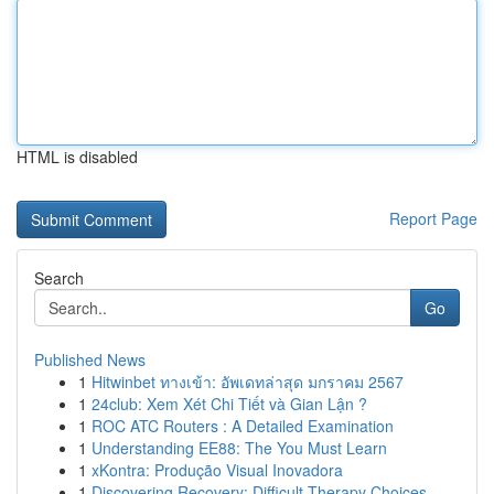
HTML is disabled
Report Page
Search
Go
Published News
1
Hitwinbet ทางเข้า: อัพเดทล่าสุด มกราคม 2567
1
24club: Xem Xét Chi Tiết và Gian Lận ?
1
ROC ATC Routers : A Detailed Examination
1
Understanding EE88: The You Must Learn
1
xKontra: Produção Visual Inovadora
1
Discovering Recovery: Difficult Therapy Choices...