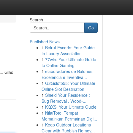
Search
Go
Published News
1
Beirut Escorts: Your Guide
to Luxury Association
1
77win: Your Ultimate Guide
to Online Gaming
1
elaboradores de Balones:
... Giao
Excelencia e Inventiva...
1
G2Gslot555: Your Ultimate
Online Slot Destination
1
Shield Your Residence :
Bug Removal , Wood-...
1
KQXS: Your Ultimate Guide
1
NilaiToto: Tempat
Memainkan Permainan Digi...
1
Keep Outdoor Locations
Clear with Rubbish Remov...