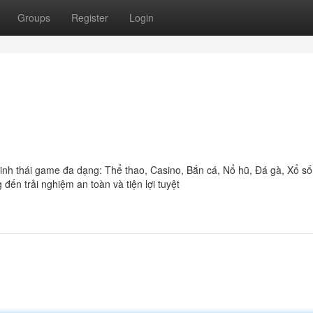
Groups
Register
Login
sinh thái game đa dạng: Thể thao, Casino, Bắn cá, Nổ hũ, Đá gà, Xổ số
đến trải nghiệm an toàn và tiện lợi tuyệt