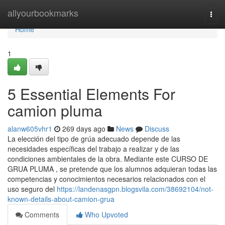
Home
allyourbookmarks
Togg
navi
Home
1
5 Essential Elements For
camion pluma
alanw605vhr1
269 days ago
News
Discuss
La elección del tipo de grúa adecuado depende de las
necesidades específicas del trabajo a realizar y de las
condiciones ambientales de la obra. Mediante este CURSO DE
GRUA PLUMA , se pretende que los alumnos adquieran todas las
competencias y conocimientos necesarios relacionados con el
uso seguro del
https://landenasgpn.blogsvila.com/38692104/not-
known-details-about-camion-grua
Comments
Who Upvoted