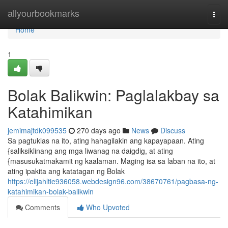
Home
allyourbookmarks
Togg
navi
Home
1
Bolak Balikwin: Paglalakbay sa
Katahimikan
jemimajtdk099535
270 days ago
News
Discuss
Sa pagtuklas na ito, ating hahagilakin ang kapayapaan. Ating
{saliksiklinang ang mga liwanag na daigdig, at ating
{masusukatmakamit ng kaalaman. Maging isa sa laban na ito, at
ating ipakita ang katatagan ng Bolak
https://elijahltie936058.webdesign96.com/38670761/pagbasa-ng-
katahimikan-bolak-balikwin
Comments
Who Upvoted