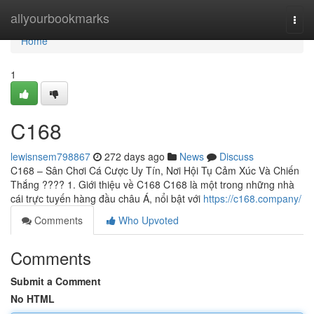
Home
allyourbookmarks
Togg
navi
Home
1
C168
lewisnsem798867
272 days ago
News
Discuss
C168 – Sân Chơi Cá Cược Uy Tín, Nơi Hội Tụ Cảm Xúc Và Chiến
Thắng ???? 1. Giới thiệu về C168 C168 là một trong những nhà
cái trực tuyến hàng đầu châu Á, nổi bật với
https://c168.company/
Comments
Who Upvoted
Comments
Submit a Comment
No HTML