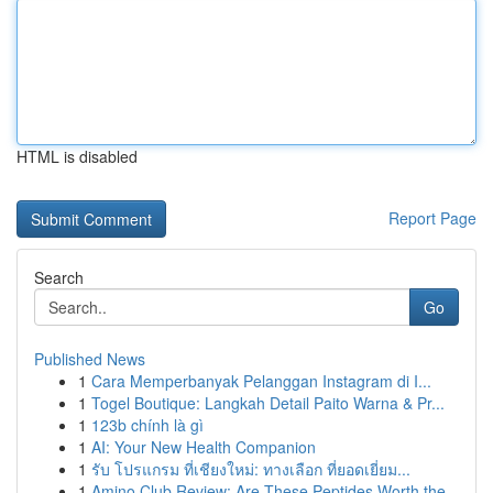
HTML is disabled
Report Page
Search
Go
Published News
1
Cara Memperbanyak Pelanggan Instagram di I...
1
Togel Boutique: Langkah Detail Paito Warna & Pr...
1
123b chính là gì
1
AI: Your New Health Companion
1
รับ โปรแกรม ที่เชียงใหม่: ทางเลือก ที่ยอดเยี่ยม...
1
Amino Club Review: Are These Peptides Worth the...