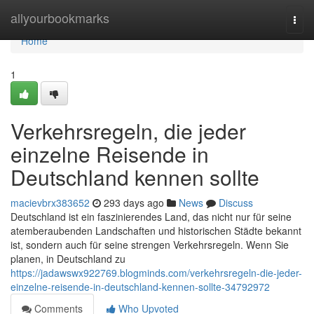
Home
allyourbookmarks
Togg
navi
Home
1
Verkehrsregeln, die jeder
einzelne Reisende in
Deutschland kennen sollte
macievbrx383652
293 days ago
News
Discuss
Deutschland ist ein faszinierendes Land, das nicht nur für seine
atemberaubenden Landschaften und historischen Städte bekannt
ist, sondern auch für seine strengen Verkehrsregeln. Wenn Sie
planen, in Deutschland zu
https://jadawswx922769.blogminds.com/verkehrsregeln-die-jeder-
einzelne-reisende-in-deutschland-kennen-sollte-34792972
Comments
Who Upvoted