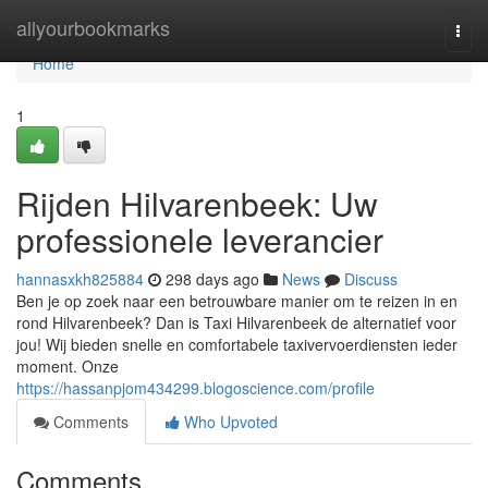
Home
allyourbookmarks
Togg
navi
Home
1
Rijden Hilvarenbeek: Uw
professionele leverancier
hannasxkh825884
298 days ago
News
Discuss
Ben je op zoek naar een betrouwbare manier om te reizen in en
rond Hilvarenbeek? Dan is Taxi Hilvarenbeek de alternatief voor
jou! Wij bieden snelle en comfortabele taxivervoerdiensten ieder
moment. Onze
https://hassanpjom434299.blogoscience.com/profile
Comments
Who Upvoted
Comments