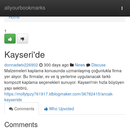
Home
allyourbookmarks
Togg
navi
Home
1
Kayseri'de
donnadwiv226902
300 days ago
News
Discuss
Malzemeleri kaplama konusunda uzmanlaşmış çoğunlukla firma
yer alıyor. Bu firmalar, ev ve iş yerlerine uygulanacak farklı
kompozit kaplama seçenekleri sunuyor. Kayseri'nin hızla büyüyen
yapı sektörü,
https://mollytpzy761917.idblogmaker.com/36782415/ancak-
kayseride
Comments
Who Upvoted
Comments