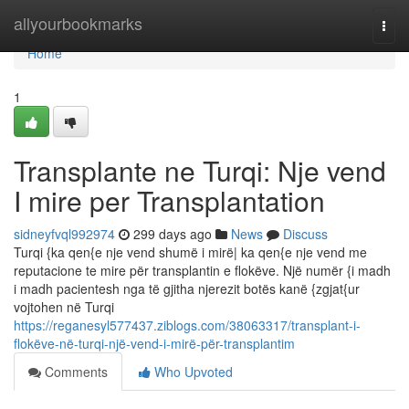
Home
allyourbookmarks
Togg
navi
Home
1
Transplante ne Turqi: Nje vend
I mire per Transplantation
sidneyfvql992974
299 days ago
News
Discuss
Turqi {ka qen{e nje vend shumë i mirë| ka qen{e nje vend me
reputacione te mire për transplantin e flokëve. Një numër {i madh
i madh pacientesh nga të gjitha njerezit botës kanë {zgjat{ur
vojtohen në Turqi
https://reganesyl577437.ziblogs.com/38063317/transplant-i-
flokëve-në-turqi-një-vend-i-mirë-për-transplantim
Comments
Who Upvoted