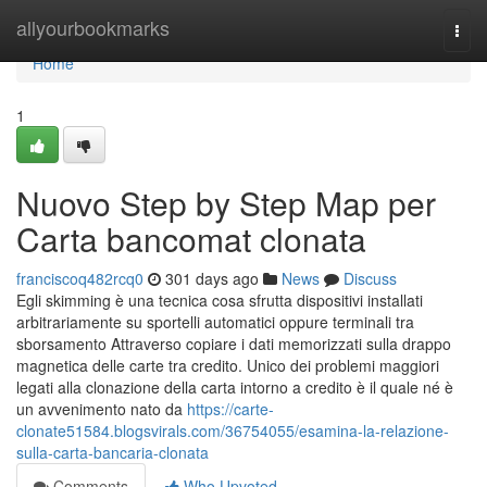
Home
allyourbookmarks
Togg
navi
Home
1
Nuovo Step by Step Map per
Carta bancomat clonata
franciscoq482rcq0
301 days ago
News
Discuss
Egli skimming è una tecnica cosa sfrutta dispositivi installati
arbitrariamente su sportelli automatici oppure terminali tra
sborsamento Attraverso copiare i dati memorizzati sulla drappo
magnetica delle carte tra credito. Unico dei problemi maggiori
legati alla clonazione della carta intorno a credito è il quale né è
un avvenimento nato da
https://carte-
clonate51584.blogsvirals.com/36754055/esamina-la-relazione-
sulla-carta-bancaria-clonata
Comments
Who Upvoted