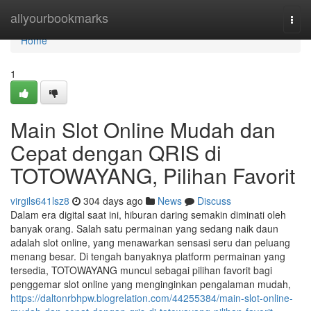
Home
allyourbookmarks
Togg
navi
Home
1
Main Slot Online Mudah dan
Cepat dengan QRIS di
TOTOWAYANG, Pilihan Favorit
virgils641lsz8
304 days ago
News
Discuss
Dalam era digital saat ini, hiburan daring semakin diminati oleh
banyak orang. Salah satu permainan yang sedang naik daun
adalah slot online, yang menawarkan sensasi seru dan peluang
menang besar. Di tengah banyaknya platform permainan yang
tersedia, TOTOWAYANG muncul sebagai pilihan favorit bagi
penggemar slot online yang menginginkan pengalaman mudah,
https://daltonrbhpw.blogrelation.com/44255384/main-slot-online-